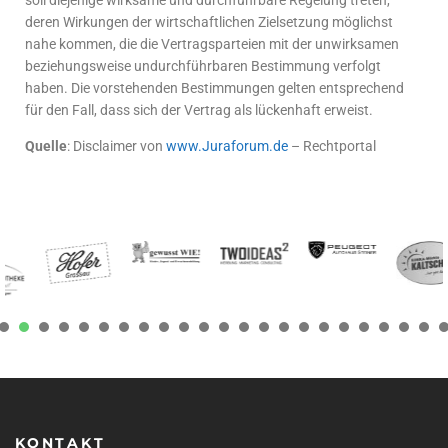
deren Wirkungen der wirtschaftlichen Zielsetzung möglichst
nahe kommen, die die Vertragsparteien mit der unwirksamen
beziehungsweise undurchführbaren Bestimmung verfolgt
haben. Die vorstehenden Bestimmungen gelten entsprechend
für den Fall, dass sich der Vertrag als lückenhaft erweist.
Quelle
: Disclaimer von
www.Juraforum.de
– Rechtportal
1
2
3
4
5
6
7
8
9
1
1
1
1
1
1
1
0
1
2
3
4
5
6
7
8
9
0
1
2
3
KONTAKT