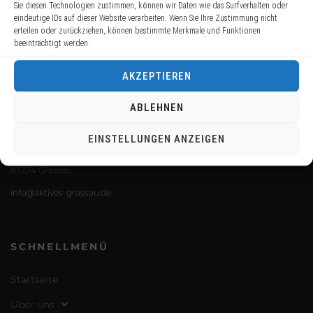
Sie diesen Technologien zustimmen, können wir Daten wie das Surfverhalten oder
eindeutige IDs auf dieser Website verarbeiten. Wenn Sie Ihre Zustimmung nicht
erteilen oder zurückziehen, können bestimmte Merkmale und Funktionen
beeinträchtigt werden.
AKZEPTIEREN
ABLEHNEN
KONTAKT
EINSTELLUNGEN ANZEIGEN
Aktives Grassau e.V.
Kirchenweg 35a
83224 Grassau
info@aktives-grassau.de
SCHNELLMENÜ
Startseite
Über uns