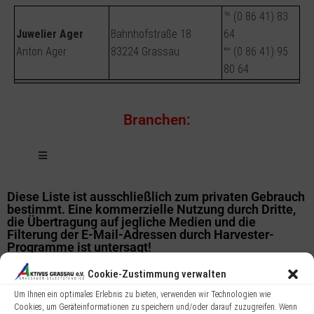
℡ (0 86 41) 83
Juwelier Ager
Bahnhofstraße 18
64
Anton Ager
83224 Grassau
℻ (0 86 41) 95
80 64
Branchen:
Diese Liste ist ausschließlich zum privaten Gebrauch
bestimmt. Eine kommerzielle Nutzung durch Dritte,
die Übertragung auf jegliche Medien und die
Filterung der E-Mail-Adressen durch Harvester-
Programme ist untersagt!
Cookie-Zustimmung verwalten
Um Ihnen ein optimales Erlebnis zu bieten, verwenden wir Technologien wie
Cookies, um Geräteinformationen zu speichern und/oder darauf zuzugreifen. Wenn